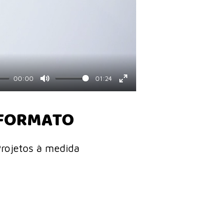
00:00
01:24
Mute
Enter
fullscreen
FORMATO
rojetos à medida