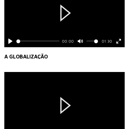
Play
00:00
01:30
Play
Mute
Ente
fulls
A GLOBALIZAÇÃO
Play