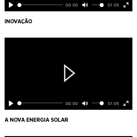
00:00
01:05
Play
Mute
Ente
fulls
INOVAÇÃO
Play
00:00
01:05
Play
Mute
Ente
fulls
A NOVA ENERGIA SOLAR