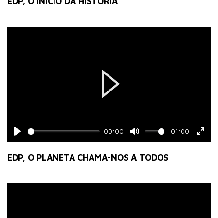
EDP, O INÍCIO DA HISTÓRIA
Play
00:00
01:00
Play
Mute
Ente
fulls
EDP, O PLANETA CHAMA-NOS A TODOS