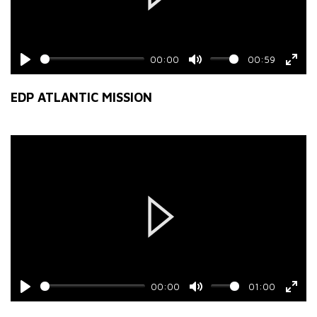
Play
00:00
00:59
Play
Mute
Ente
fulls
EDP ATLANTIC MISSION
Play
00:00
01:00
Play
Mute
Ente