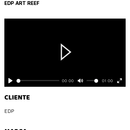
fulls
EDP ART REEF
Play
00:00
01:00
Play
Mute
Ente
CLIENTE
fulls
EDP