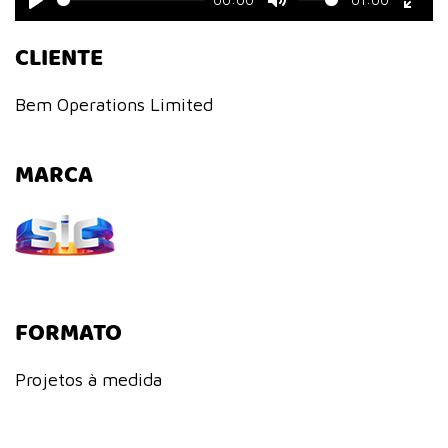
Play
Mute
Ente
CLIENTE
fulls
Bem Operations Limited
MARCA
FORMATO
Projetos à medida