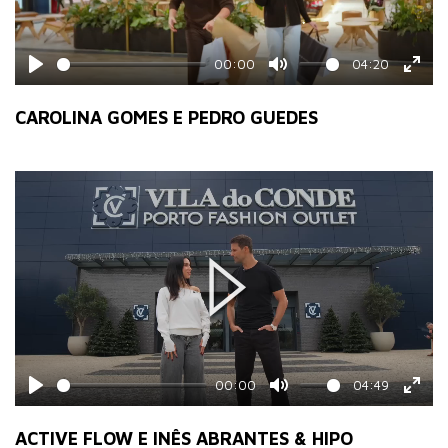
00:00
04:20
Play
Mute
Ente
fulls
CAROLINA GOMES E PEDRO GUEDES
Play
00:00
04:49
Play
Mute
Ente
fulls
ACTIVE FLOW E INÊS ABRANTES & HIPO