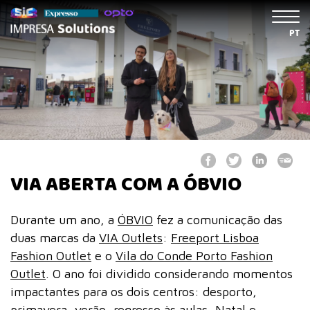
PT
VIA ABERTA COM A ÓBVIO
Durante um ano, a
ÓBVIO
fez a comunicação das
duas marcas da
VIA Outlets
:
Freeport
Lisboa
Fashion Outlet
e o
Vila do Conde Porto Fashion
Outlet
. O ano foi dividido considerando momentos
impactantes para os dois centros: desporto,
primavera, verão, regresso às aulas, Natal e