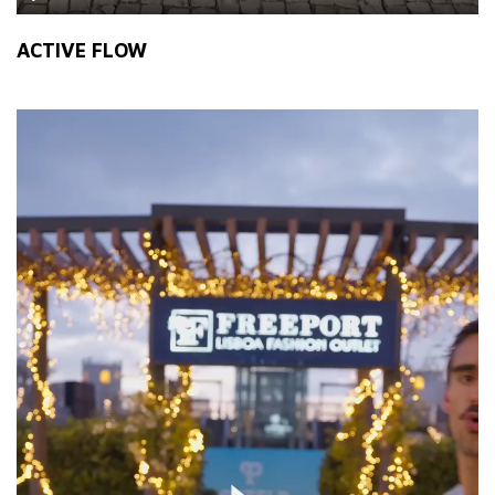
Play
Mute
Ente
fulls
ACTIVE FLOW