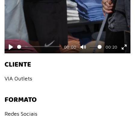
00:00
00:20
Play
Mute
Ente
CLIENTE
fulls
VIA Outlets
FORMATO
Redes Sociais