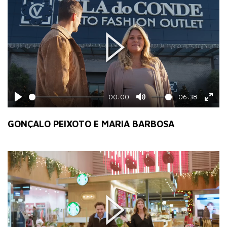
Play
00:00
06:38
Play
Mute
Ente
fulls
GONÇALO PEIXOTO E MARIA BARBOSA
Play