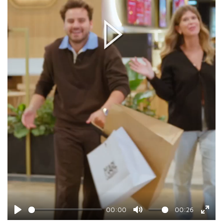
Play
00:00
00:26
Play
Mute
Ente