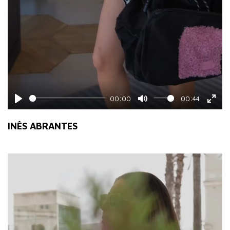
00:00
00:44
Play
Mute
Ente
fulls
INÊS ABRANTES