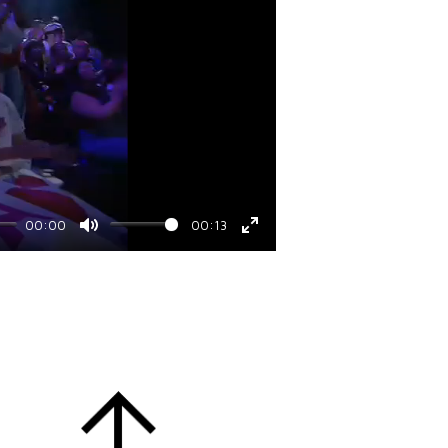
00:00
00:13
Mute
Enter
fullscreen