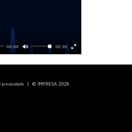
00:00
00:30
Mute
Enter
fullscreen
© IMPRESA 2026
e privacidade