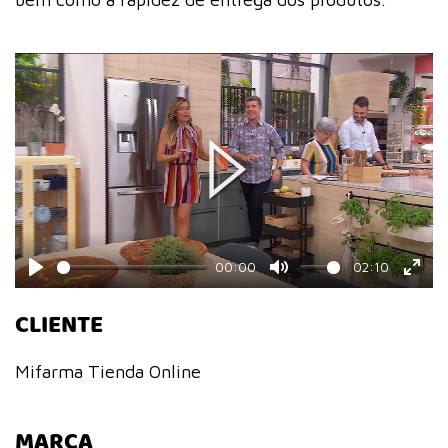
Play
00:00
02:10
Play
Mute
Ente
CLIENTE
fulls
Mifarma Tienda Online
MARCA