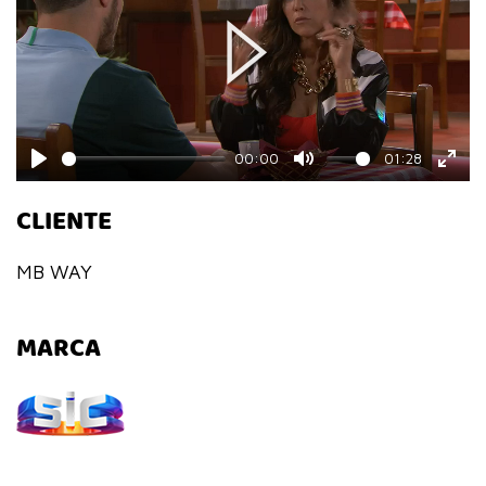
Play
00:00
01:28
Play
Mute
Ente
CLIENTE
fulls
MB WAY
MARCA