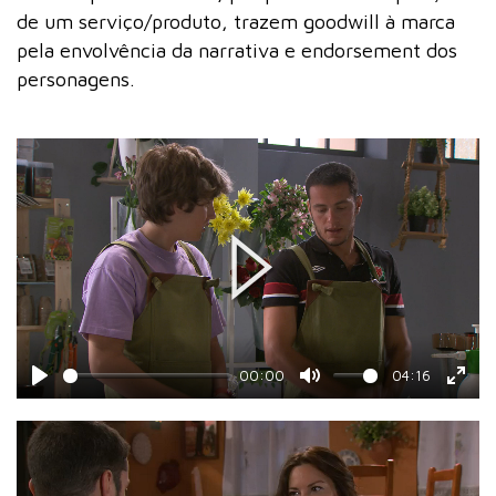
de um serviço/produto, trazem goodwill à marca
pela envolvência da narrativa e endorsement dos
personagens.
Play
00:00
04:16
Play
Mute
Ente
fulls