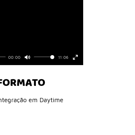
00:00
11:06
Mute
Enter
fullscreen
FORMATO
ntegração em Daytime