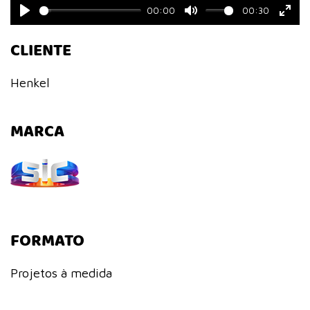
00:00
00:30
Play
Mute
Ente
CLIENTE
fulls
Henkel
MARCA
FORMATO
Projetos à medida