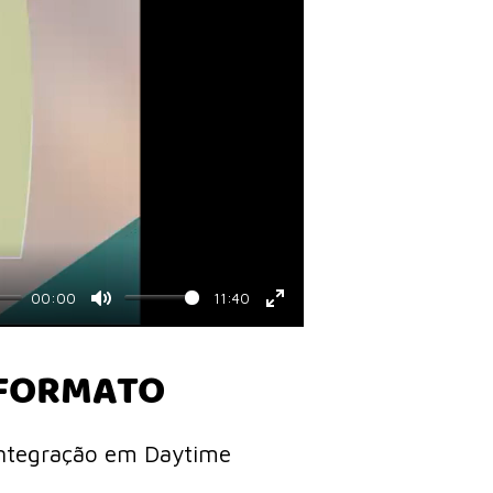
00:00
11:40
Mute
Enter
fullscreen
FORMATO
ntegração em Daytime