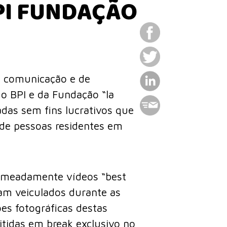
PI FUNDAÇÃO
de comunicação e de
do BPI e da Fundação “la
adas sem fins lucrativos que
 de pessoas residentes em
nomeadamente vídeos “best
ram veiculados durante as
es fotográficas destas
mitidas em
break exclusivo
no