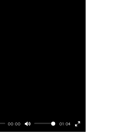
00:00
01:04
Mute
Enter