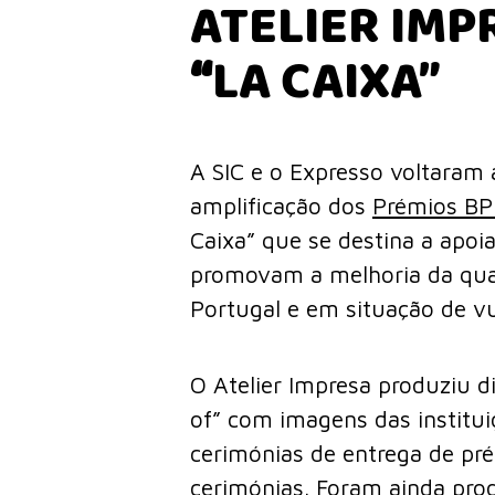
ATELIER IMP
“
LA CAIXA”
A SIC e o Expresso voltaram 
amplificação dos
Prémios BPI
Caixa” que se destina a apoia
promovam a melhoria da qual
Portugal e em situação de vul
O Atelier Impresa produziu 
of” com imagens das institui
cerimónias de entrega de pr
cerimónias. Foram ainda pro