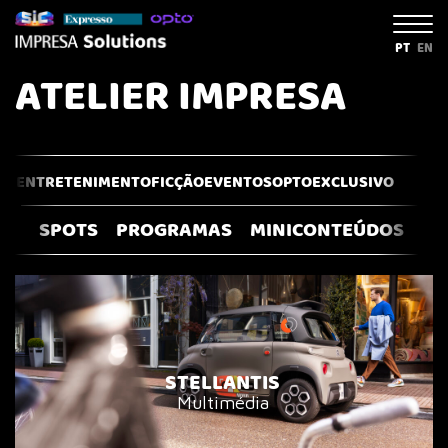
PT
EN
ATELIER IMPRESA
ME
ENTRETENIMENTO
FICÇÃO
EVENTOS
OPTO
EXCLUSIVO
SPOTS
PROGRAMAS
MINICONTEÚDOS
RE
STELLANTIS
Multimédia