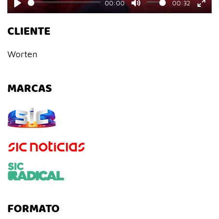
00:00
00:32
Play
Mute
Ente
CLIENTE
fulls
Worten
MARCAS
FORMATO