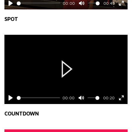
00:00
00:45
Play
Mute
Ente
fulls
SPOT
Play
00:00
00:20
Play
Mute
Ente
fulls
COUNTDOWN