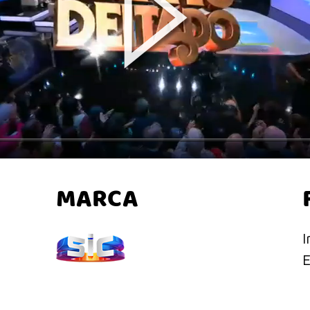
Play
MARCA
I
E