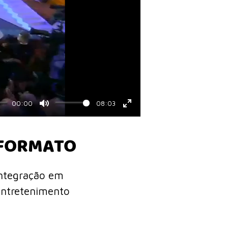
00:00
08:03
Mute
Enter
fullscreen
FORMATO
ntegração em
ntretenimento