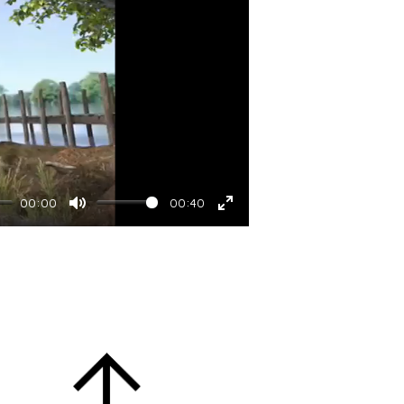
00:00
00:40
Mute
Enter
fullscreen